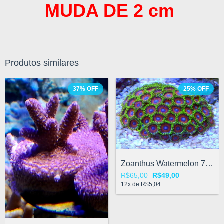
MUDA DE 2 cm
Produtos similares
37
%
OFF
25
%
OFF
Zoanthus Watermelon 7 a 10 polipos
R$65,00
R$49,00
12
x de
R$5,04