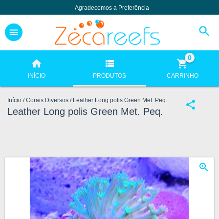
Agradecemos a Preferência
0
INÍCIO
PRODUTOS
CARRINHO
Início
/
Corais Diversos
/
Leather Long polis Green Met. Peq.
Leather Long polis Green Met. Peq.