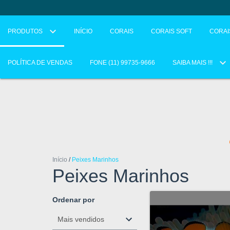
PRODUTOS
INÍCIO
CORAIS
CORAIS SOFT
CORAI
POLÍTICA DE VENDAS
FONE (11) 99735-9666
SAIBA MAIS !!!
Início
/
Peixes Marinhos
Peixes Marinhos
Ordenar por