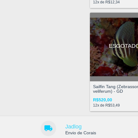
12
x de
R$12,34
ESGOTAD
Sailfin Tang (Zebrass
veliferum) - GD
R$520,00
12
x de
R$53,49
Jadlog
Envio de Corais