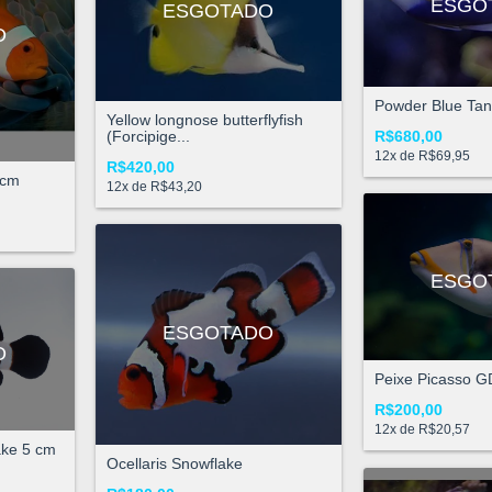
ESGO
ESGOTADO
O
Powder Blue Tan
Yellow longnose butterflyfish
(Forcipige...
R$680,00
12
x de
R$69,95
R$420,00
 cm
12
x de
R$43,20
ESGO
ESGOTADO
O
Peixe Picasso G
R$200,00
12
x de
R$20,57
ake 5 cm
Ocellaris Snowflake