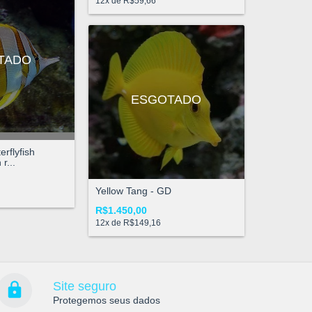
12
x de
R$59,66
TADO
ESGOTADO
rflyfish
r...
Yellow Tang - GD
R$1.450,00
12
x de
R$149,16
Site seguro
Protegemos seus dados