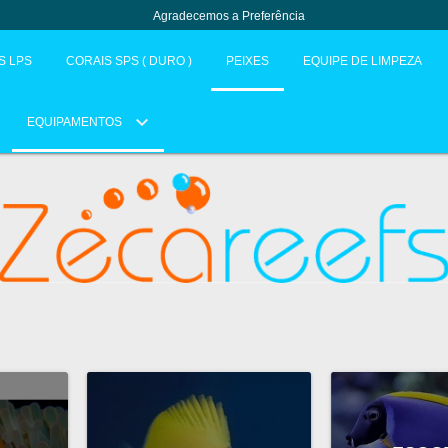
Agradecemos a Preferência
S LPS
CORAIS SPS ( DURO )
PEIXES
EQUIPE DE LIMPEZA
EQUIPAMENTOS