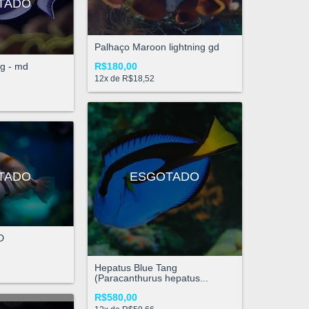
TADO
Palhaço Maroon lightning gd
g - md
R$180,00
12
x de
R$18,52
TADO
ESGOTADO
D
Hepatus Blue Tang
(Paracanthurus hepatus...
R$580,00