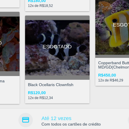
R$180,00
12
x de
R$18,52
ESGO
O
ESGOTADO
Copperband Butte
MD/GD(Chelmon 
R$450,00
12
x de
R$46,29
oma
Black Ocellaris Clownfish
R$120,00
12
x de
R$12,34
Até 12 vezes
Com todos os cartões de crédito