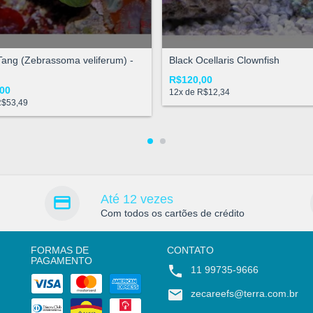
 Tang (Zebrassoma veliferum) -
Black Ocellaris Clownfish
R$120,00
00
12
x de
R$12,34
$53,49
Até 12 vezes
Com todos os cartões de crédito
FORMAS DE
CONTATO
PAGAMENTO
11 99735-9666
zecareefs@terra.com.br