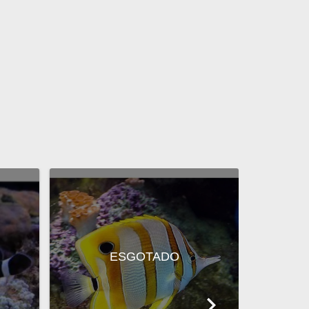
ESGOTADO
Black Ocell