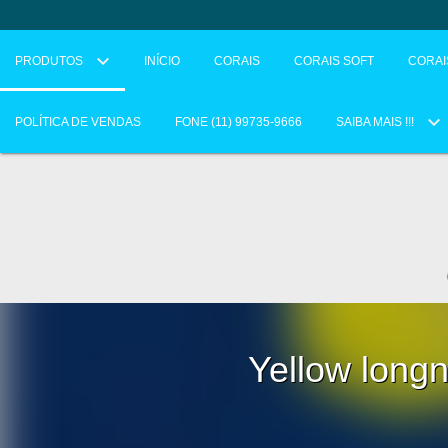
PRODUTOS
INÍCIO
CORAIS
CORAIS SOFT
CORAI
POLÍTICA DE VENDAS
FONE (11) 99735-9666
SAIBA MAIS !!!
Yellow longn