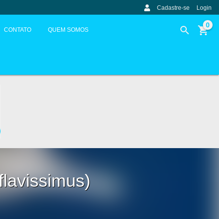
Cadastre-se
Login
0
CONTATO
QUEM SOMOS
flavissimus)