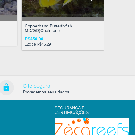
R$180,00
12
x de
R$12,
Copperband Butterflyfish
MD/GD(Chelmon r...
R$450,00
12
x de
R$46,29
Site seguro
Protegemos seus dados
SEGURANÇA E
CERTIFICAÇÕES