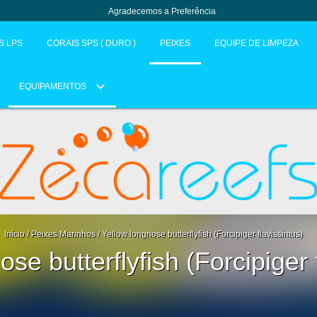
Agradecemos a Preferência
S LPS
CORAIS SPS ( DURO )
PEIXES
EQUIPE DE LIMPEZA
EQUIPAMENTOS
Início
/
Peixes Marinhos
/
Yellow longnose butterflyfish (Forcipiger flavissimus)
ose butterflyfish (Forcipiger 