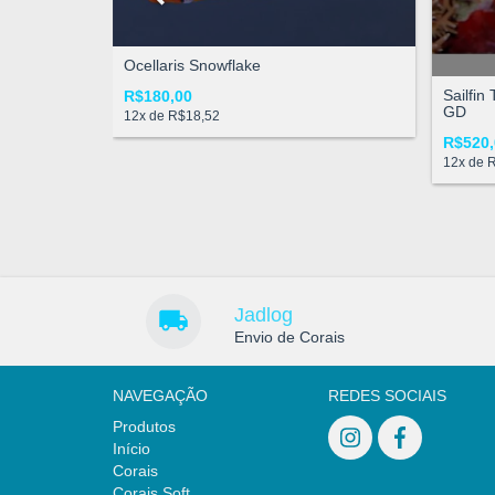
Ocellaris Snowflake
Sailfin
R$180,00
GD
12
x de
R$18,52
R$520,
12
x de
R
Jadlog
Envio de Corais
NAVEGAÇÃO
REDES SOCIAIS
Produtos
Início
Corais
Corais Soft