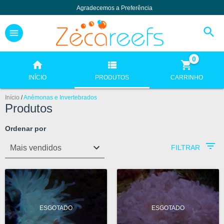
Agradecemos a Preferência
0
INÍCIO
PRODUTOS
CARRINHO
Início
/
Anêmonas e Invertebrados
Produtos
Ordenar por
FILTRAR
ESGOTADO
ESGOTADO