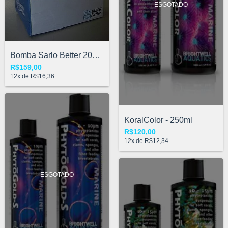
ESGOTADO
Bomba Sarlo Better 2000 l/h - 110V
R$159,00
12
x de
R$16,36
KoralColor - 250ml
R$120,00
12
x de
R$12,34
ESGOTADO