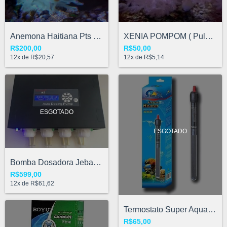
Anemona Haitiana Pts Rosa
XENIA POMPOM ( Pulse )
R$200,00
R$50,00
12
x de
R$20,57
12
x de
R$5,14
ESGOTADO
ESGOTADO
Bomba Dosadora Jebao 4 Canais Dp-4 - Bal...
R$599,00
12
x de
R$61,62
Termostato Super Aquatic - 50W - 110 V
R$65,00