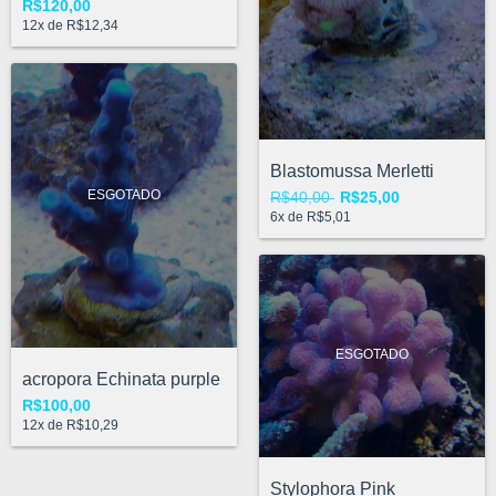
R$120,00
12
x de
R$12,34
Blastomussa Merletti
ESGOTADO
R$40,00
R$25,00
6
x de
R$5,01
ESGOTADO
acropora Echinata purple
R$100,00
12
x de
R$10,29
Stylophora Pink