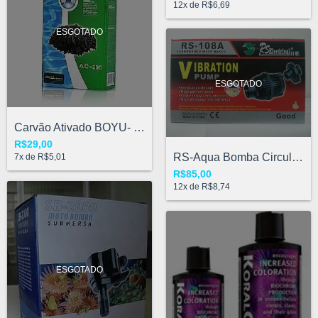
12
x de
R$6,69
ESGOTADO
ESGOTADO
Carvão Ativado BOYU- 500gr
R$29,00
RS-Aqua Bomba Circulação RS-108A 3000L/h
7
x de
R$5,01
R$85,00
12
x de
R$8,74
ESGOTADO