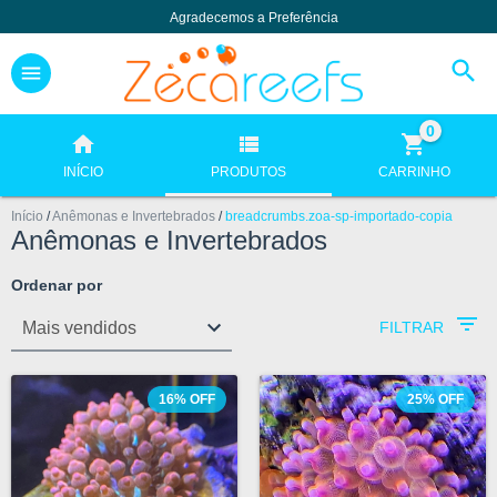
Agradecemos a Preferência
0
INÍCIO
PRODUTOS
CARRINHO
Início
/
Anêmonas e Invertebrados
/
breadcrumbs.zoa-sp-importado-copia
Anêmonas e Invertebrados
Ordenar por
FILTRAR
16
%
OFF
25
%
OFF