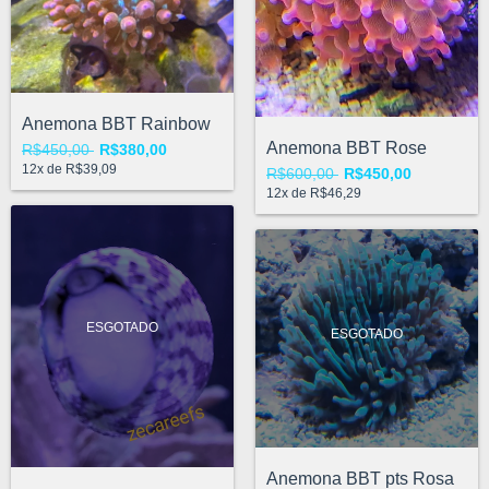
Anemona BBT Rainbow
Anemona BBT Rose
R$450,00
R$380,00
12
x de
R$39,09
R$600,00
R$450,00
12
x de
R$46,29
ESGOTADO
ESGOTADO
Anemona BBT pts Rosa